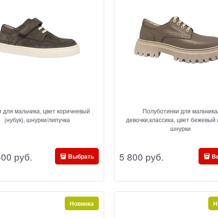
чневый
Полуботинки для мальчика
(нубук), шнурки/липучка
девочки,классика, цвет бежевый 
шнурки
600
 руб.
5 800
 руб.
Выбрать
В
Новинка
Н