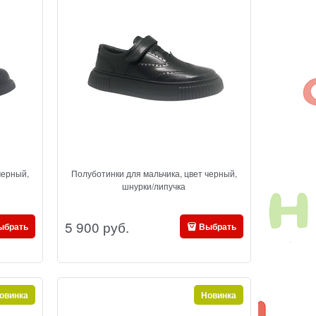
черный,
Полуботинки для мальчика, цвет черный,
шнурки/липучка
5 900
 руб.
ыбрать
Выбрать
овинка
Новинка