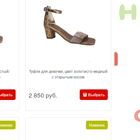
стый/
Туфли для девочки, цвет золотисто-медный
м
с открытым носом
2 850
 руб.
ыбрать
Выбрать
овинка
Новинка