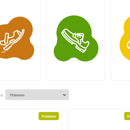
а:
Новинка
Н