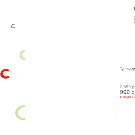
Туфли дл
2 850
 р
990
 р
выгода
1 