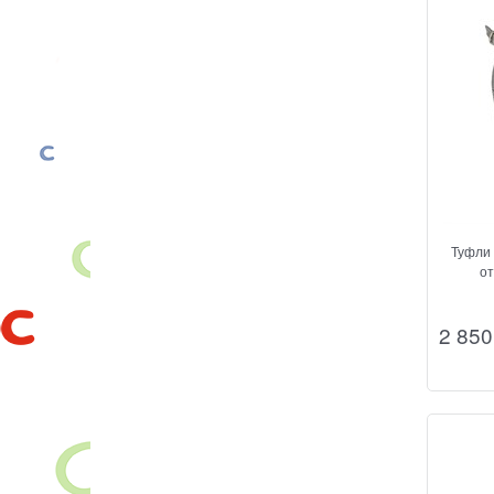
Туфли 
о
2 850