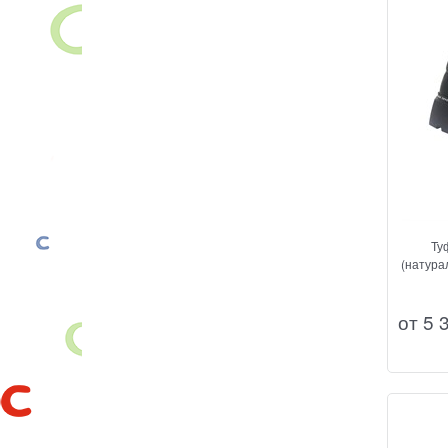
Ту
(натура
от
5 