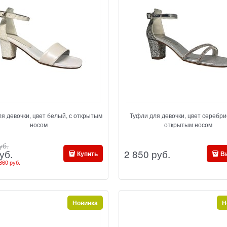
я девочки, цвет белый, с открытым
Туфли для девочки, цвет серебри
носом
открытым носом
уб.
2 850
 руб.
уб.
Купить
В
860 руб.
Новинка
Н