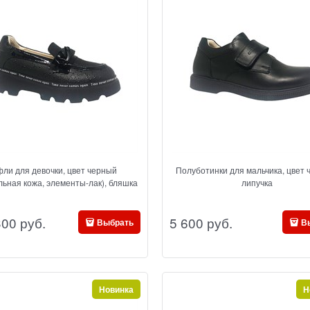
фли для девочки, цвет черный
Полуботинки для мальчика, цвет 
льная кожа, элементы-лак), бляшка
липучка
300
 руб.
5 600
 руб.
Выбрать
В
Новинка
Н