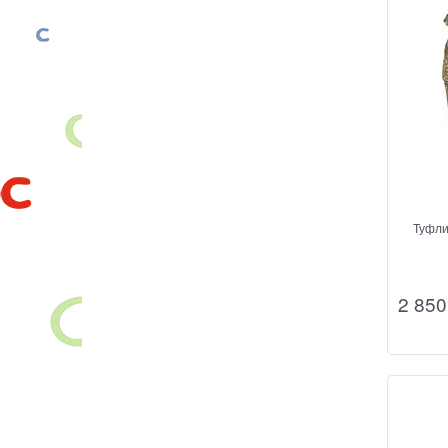
Туфли
2 850