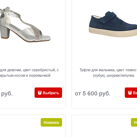
для девочки, цвет серебристый, с
Туфли для мальчика, цвет темно-синий
ткрытым носом и перемычкой
(нубук), шнурки/липучка
 руб.
от
5 600
 руб.
Выбрать
В
Новинка
Н