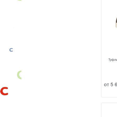
Туфли для мальчика, цвет кори
от
5 