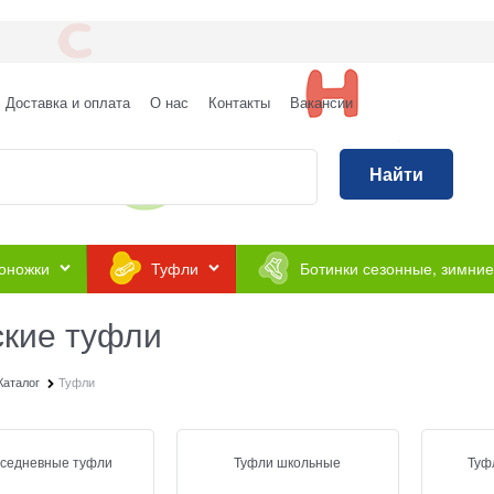
Доставка и оплата
О нас
Контакты
Вакансии
Найти
оножки
Туфли
Ботинки сезонные, зимние
ские туфли
Каталог
Туфли
седневные туфли
Туфли школьные
Туф