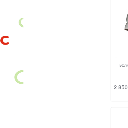
Туфли
2 850