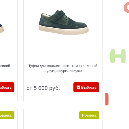
Туфли для мальчика, цвет темно-зеленый
(нубук), шнурки/липучка
от
5 600
 руб.
ыбрать
Выбрать
овинка
Новинка