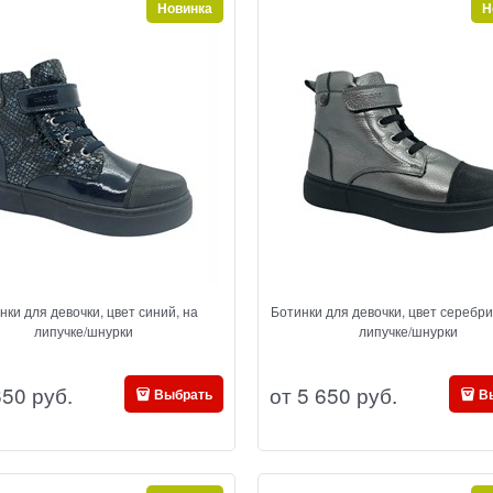
Новинка
Н
нки для девочки, цвет синий, на
Ботинки для девочки, цвет серебри
липучке/шнурки
липучке/шнурки
650
 руб.
от
5 650
 руб.
Выбрать
В