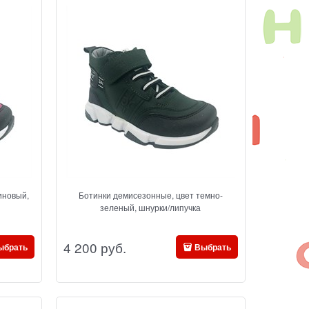
иновый,
Ботинки демисезонные, цвет темно-
зеленый, шнурки/липучка
4 200
 руб.
ыбрать
Выбрать