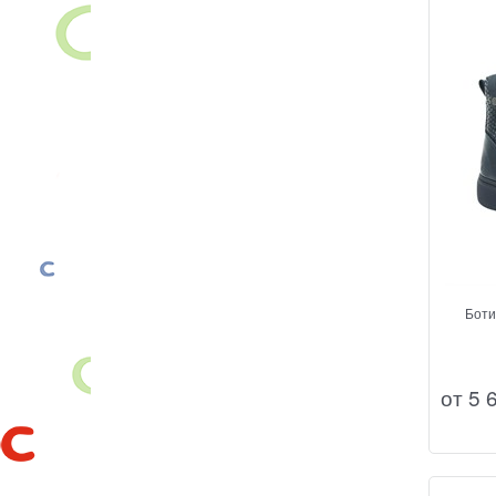
Боти
от
5 