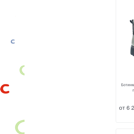
Ботинки
от
6 