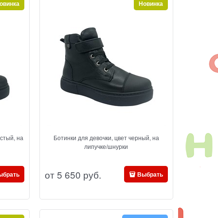
овинка
Новинка
стый, на
Ботинки для девочки, цвет черный, на
липучке/шнурки
от
5 650
 руб.
ыбрать
Выбрать