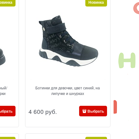
овинка
Новинка
ный/
Ботинки для девочки, цвет синий, на
рки
липучке и шнурках
4 600
 руб.
ыбрать
Выбрать