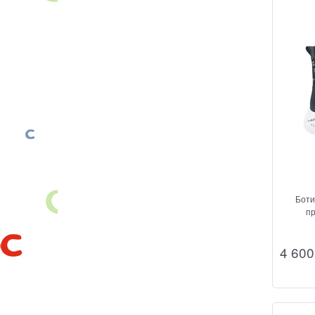
Боти
пр
4 600