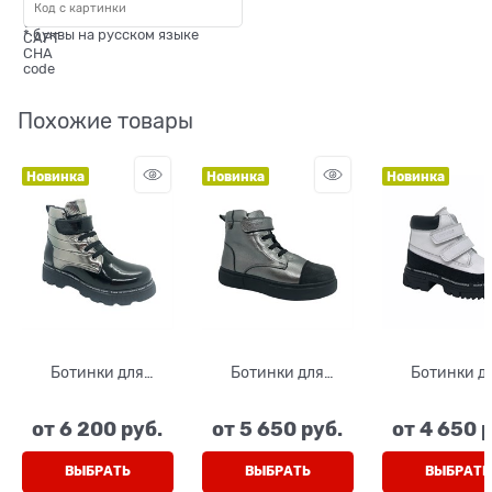
* буквы на русском языке
Похожие товары
Новинка
Новинка
Новинка
Ботинки для
Ботинки для
Ботинки д
девочки, цвет
девочки, цвет
девочки, ц
черный/
серебристый, на
белый, на лип
от
6 200
 руб.
от
5 650
 руб.
от
4 650
 
серебристый, на
липучке/шнурки
липучке/шнурки
ВЫБРАТЬ
ВЫБРАТЬ
ВЫБРАТЬ