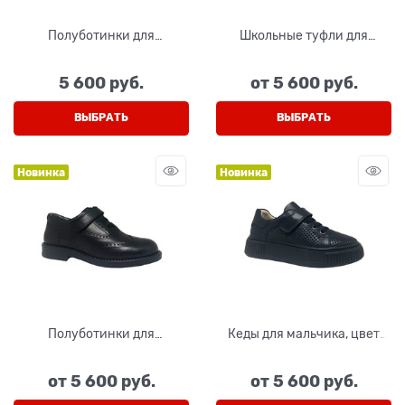
Полуботинки для
Школьные туфли для
мальчика,классика, цвет
мальчика, классика, цвет
черный (наплак), шнурки/
черный, нубук, new
5 600
 руб.
от
5 600
 руб.
липучка
ВЫБРАТЬ
ВЫБРАТЬ
Новинка
Новинка
Полуботинки для
Кеды для мальчика, цвет
мальчика,классика, цвет
темно-синий (натуральная
черный, шнурки/липучка
кожа), шнурки/липучка
от
5 600
 руб.
от
5 600
 руб.