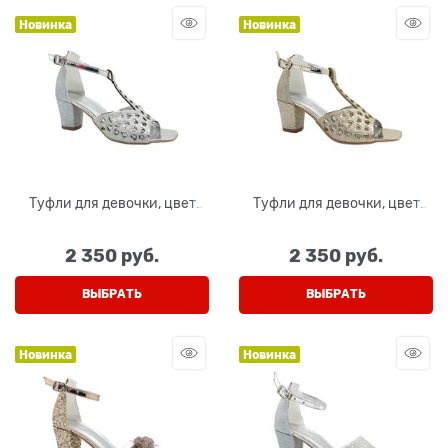
Новинка
Новинка
Туфли для девочки, цвет
Туфли для девочки, цвет
серебристый (сердечки), с
золотистый (сердечки), с
открытым носом и
открытым носом и
2 350
 руб.
2 350
 руб.
перемычкой
перемычкой
ВЫБРАТЬ
ВЫБРАТЬ
Новинка
Новинка