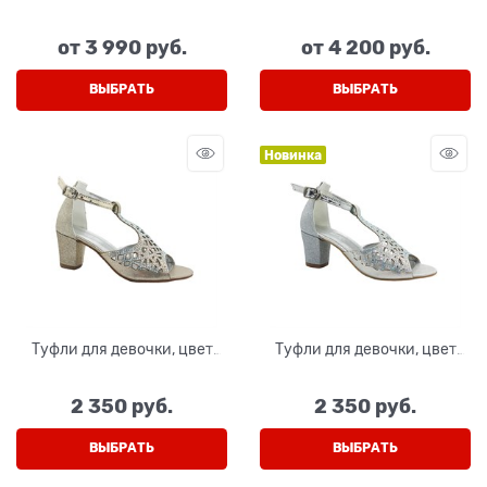
персиковый, ремешок на
белый, ремешок на липучке,
липучке, перфорация
перфорация
от
3 990
 руб.
от
4 200
 руб.
ВЫБРАТЬ
ВЫБРАТЬ
Новинка
Туфли для девочки, цвет
Туфли для девочки, цвет
золотистый (фигуры), с
серебристый (фигуры), с
открытым носом и
открытым носом и
2 350
 руб.
2 350
 руб.
перемычкой
перемычкой
ВЫБРАТЬ
ВЫБРАТЬ