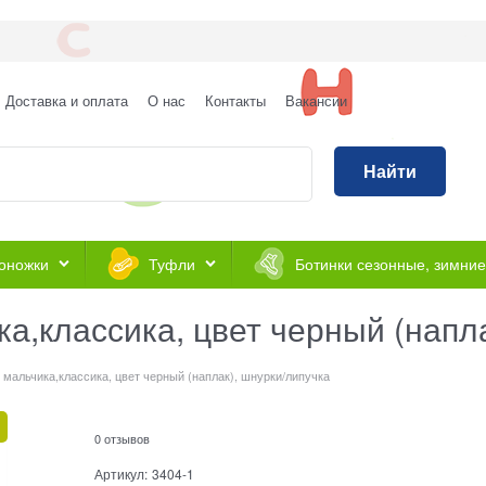
Доставка и оплата
О нас
Контакты
Вакансии
Найти
оножки
Туфли
Ботинки сезонные, зимние
а,классика, цвет черный (напла
 мальчика,классика, цвет черный (наплак), шнурки/липучка
0 отзывов
Артикул:
3404-1