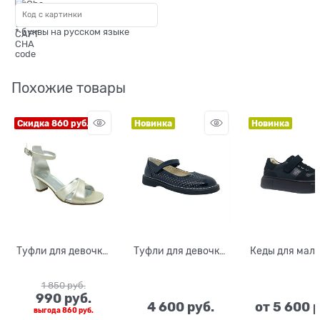
* буквы на русском языке
Похожие товары
Скидка 860 руб.
Новинка
Новинка
Туфли для девочки,
Туфли для девочки,
Кеды для маль
цвет молочный,
цвет синий
цвет темно-с
каблук с пайетками
(наплак), на
шнурки/лип
1 850
 руб.
липучке
990
 руб.
4 600
 руб.
от
5 600
 
выгода
860 руб.