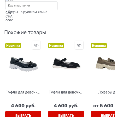
* буквы на русском языке
Похожие товары
Новинка
Новинка
Новинка
Туфли для девочки,
Туфли для девочки,
Лоферы д
цвет синий
цвет черный
девочки, ц
(наплак),ремешок
(натуральная кожа),
коричнев
4 600
 руб.
4 600
 руб.
от
5 600
 
на липучке
на липучке
(натуральная 
бляшка
ВЫБРАТЬ
ВЫБРАТЬ
ВЫБРАТЬ