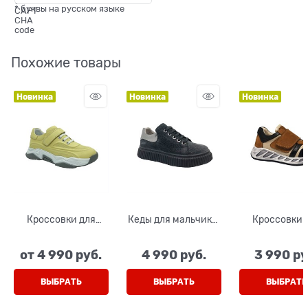
* буквы на русском языке
Похожие товары
Новинка
Новинка
Новинка
Кроссовки для
Кеды для мальчика,
Кроссовки 
мальчика/девочки,
цвет черный
мальчика, ц
цвет салатовый,
(рисунок), шнурки/
бежевый
от
4 990
 руб.
4 990
 руб.
3 990
 ру
шнурки/липучка
молния
коричневый,
липучке
ВЫБРАТЬ
ВЫБРАТЬ
ВЫБРАТЬ