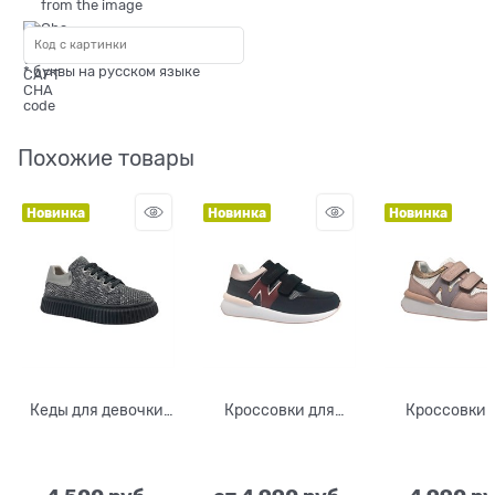
* буквы на русском языке
Похожие товары
Новинка
Новинка
Новинка
Кеды для девочки,
Кроссовки для
Кроссовки 
цвет серый,
девочки, цвет
девочки, ц
шнурки/замок
черный/красный/
белый/пудро
розовый, липучки
золотисты
липучки