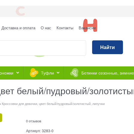
Доставка и оплата
О нас
Контакты
Вакансии
Найти
оножки
Туфли
Ботинки сезонные, зимние
цвет белый/пудровый/золотисты
Кроссовки для девочки, цвет белый/пудровый/золотистый, липучки
0 отзывов
Артикул:
3283-0