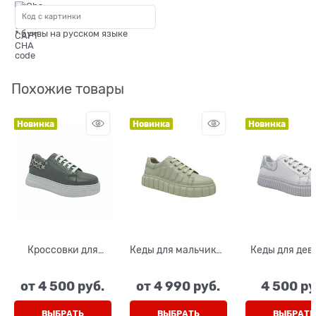
* буквы на русском языке
Похожие товары
Новинка
Новинка
Новинка
Кроссовки для
Кеды для мальчика/
Кеды для дев
девочки/мальчика,
девочки, цвет
цвет белы
цвет оливковый,
бежевый, шнурки/
шнурки/за
от
4 500
 руб.
от
4 990
 руб.
4 500
 ру
шнурки/молния
замок
ВЫБРАТЬ
ВЫБРАТЬ
ВЫБРАТЬ