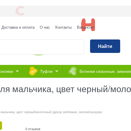
Доставка и оплата
О нас
Контакты
Вакансии
Найти
оножки
Туфли
Ботинки сезонные, зимние
ля мальчика, цвет черный/моло
 мальчика, цвет черный/молочный (декор.эмблема), молния/шнурки
0 отзывов