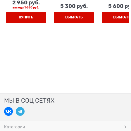
2 950
 руб.
мембрана
5 300
 руб.
5 600
 ру
выгода
1 650 руб.
КУПИТЬ
ВЫБРАТЬ
ВЫБРАТЬ
МЫ В СОЦ СЕТЯХ
Категории