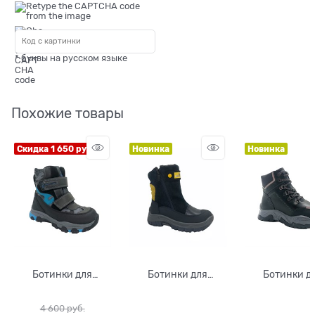
* буквы на русском языке
Похожие товары
Скидка 1 650 руб.
Новинка
Новинка
Ботинки для
Ботинки для
Ботинки д
мальчика, цвет
мальчика, цвет
мальчика, ц
серый/голубой, на
синий, молния
черный, мол
4 600
 руб.
липучках,
шнурки