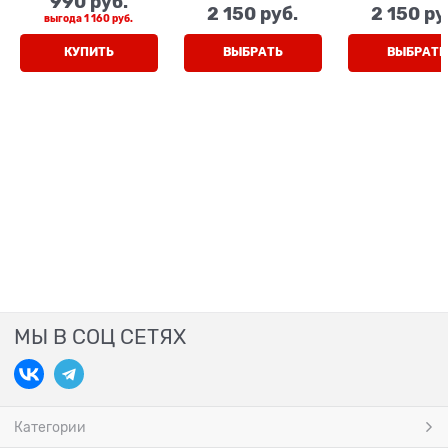
990
 руб.
ремешке
2 150
 руб.
2 150
 ру
выгода
1 160 руб.
КУПИТЬ
ВЫБРАТЬ
ВЫБРАТЬ
МЫ В СОЦ СЕТЯХ
Категории