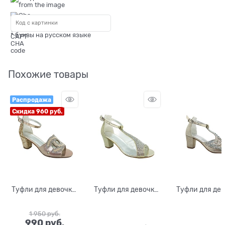
* буквы на русском языке
Похожие товары
Распродажа
Скидка 960 руб.
Туфли для девочки,
Туфли для девочки,
Туфли для дев
цвет пудровый, с
цвет золотистый, с
цвет золоти
бусинами
перемычкой
(фигуры), 
1 950
 руб.
украшенной
открытым нос
990
 руб.