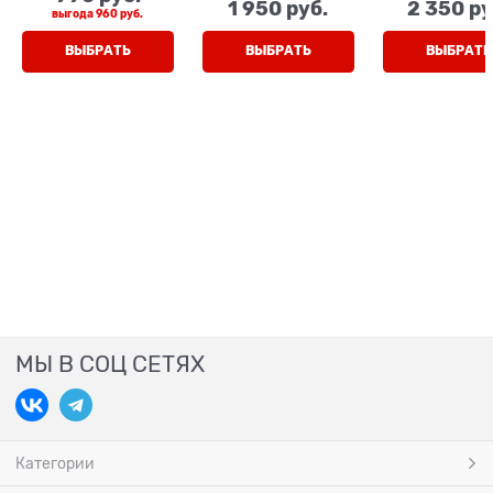
стразами
перемычк
1 950
 руб.
2 350
 ру
выгода
960 руб.
ВЫБРАТЬ
ВЫБРАТЬ
ВЫБРАТЬ
МЫ В СОЦ СЕТЯХ
Категории