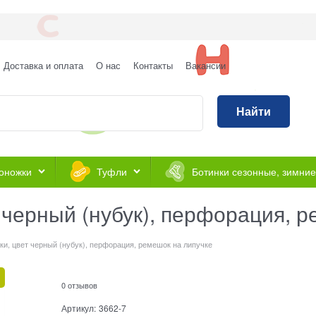
Доставка и оплата
О нас
Контакты
Вакансии
Найти
оножки
Туфли
Ботинки сезонные, зимние
 черный (нубук), перфорация, 
ки, цвет черный (нубук), перфорация, ремешок на липучке
0 отзывов
Артикул:
3662-7