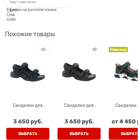
* буквы на русском языке
Похожие товары
Новинка
Сандалии для
Сандалии для
Сандалии 
мальчика, цвет
мальчика, цвет
мальчика, ц
серый, открытые
коричневый,
темно-зеле
3 650
 руб.
3 650
 руб.
от
4 450
 
нос и пятка, на
открытые нос и
желтый, н
липучках
пятка, на липучках
липучка
ВЫБРАТЬ
ВЫБРАТЬ
ВЫБРАТЬ