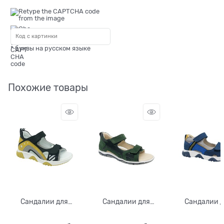
* буквы на русском языке
Похожие товары
Сандалии для
Сандалии для
Сандалии 
мальчика, цвет
мальчика, цвет
мальчика, ц
черный/желтый, на
зеленый
синий/красны