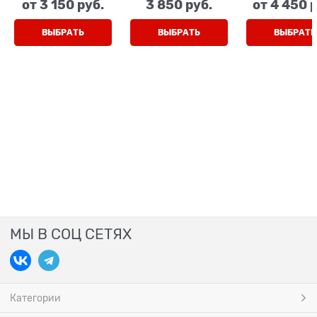
от
3 150
 руб.
3 850
 руб.
от
4 450
 
липучках
(камуфляж), на
липучка
липучках
ВЫБРАТЬ
ВЫБРАТЬ
ВЫБРАТЬ
МЫ В СОЦ СЕТЯХ
Категории