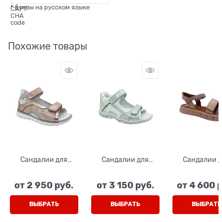
* буквы на русском языке
Похожие товары
Сандалии для
Сандалии для
Сандалии 
девочки, цвет
девочки, цвет
девочки, ц
пудровый, на
серебристый/
бежевый, лип
от
2 950
 руб.
от
3 150
 руб.
от
4 600
 
липучках
белый, на липучках
ВЫБРАТЬ
ВЫБРАТЬ
ВЫБРАТЬ