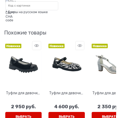
* буквы на русском языке
Похожие товары
Новинка
Новинка
Новинка
Туфли для девочки,
Туфли для девочки,
Туфли для дев
цвет черный,
цвет черно-
цвет серебр
ремешок на
белый,ремешок на
(фигуры), 
2 950
 руб.
4 600
 руб.
2 350
 ру
липучке, бантик
липучке
открытым нос
перемычк
ВЫБРАТЬ
ВЫБРАТЬ
ВЫБРАТЬ