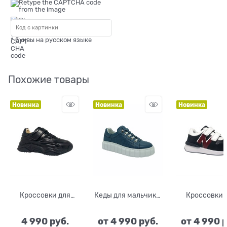
* буквы на русском языке
Похожие товары
Новинка
Новинка
Новинка
Кроссовки для
Кеды для мальчика,
Кроссовки 
мальчика, цвет
цвет синий, шнурки
мальчика, ц
черный, шнурки/
синий/крас
4 990
 руб.
от
4 990
 руб.
от
4 990
 
липучка
белый, липу