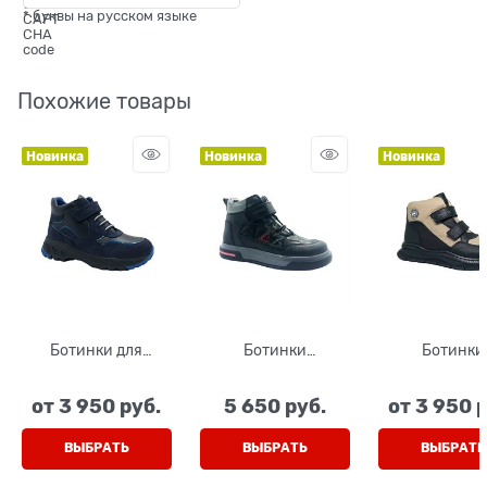
* буквы на русском языке
Похожие товары
Новинка
Новинка
Новинка
Ботинки для
Ботинки
Ботинки
мальчика, цвет
демисезонные для
демисезонны
синий/черный,
мальчика, цвет
мальчика/дев
от
3 950
 руб.
5 650
 руб.
от
3 950
 
шнурки/липучка
серый, липучка/
цвет бежев
шнурки
черный, лип
ВЫБРАТЬ
ВЫБРАТЬ
ВЫБРАТЬ