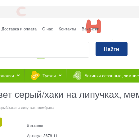
Доставка и оплата
О нас
Контакты
Вакансии
Найти
оножки
Туфли
Ботинки сезонные, зимние
вет серый/хаки на липучках, м
серый/хаки на липучках, мембрана
0 отзывов
Артикул:
3679-11