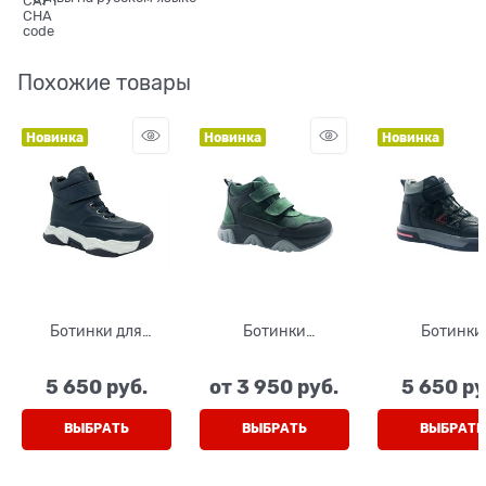
Похожие товары
Новинка
Новинка
Новинка
Ботинки для
Ботинки
Ботинки
мальчика, цвет
демисезонные для
демисезонны
СИНИЙ, шнурки/
мальчика, цвет
мальчика, ц
5 650
 руб.
от
3 950
 руб.
5 650
 ру
липучка
темно-зеленый, на
серый, липу
липучках
шнурки
ВЫБРАТЬ
ВЫБРАТЬ
ВЫБРАТЬ