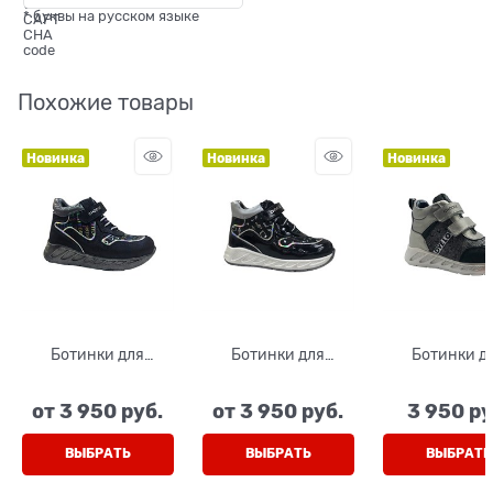
* буквы на русском языке
Похожие товары
Новинка
Новинка
Новинка
Ботинки для
Ботинки для
Ботинки д
девочки, цвет
девочки, цвет
девочки, ц
синий (принт
черный (принт
серебрист
от
3 950
 руб.
от
3 950
 руб.
3 950
 ру
буквы), шнурки/
ноты) лак, шнурки/
черный (при
липучка
липучка
липучки
ВЫБРАТЬ
ВЫБРАТЬ
ВЫБРАТЬ