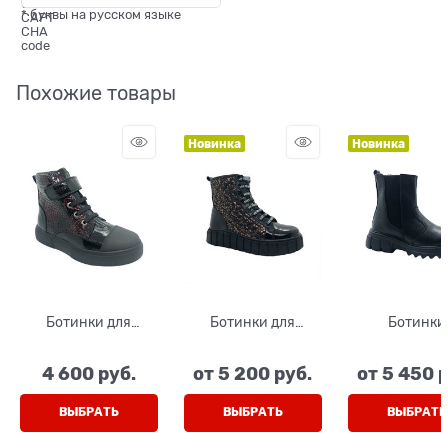
* буквы на русском языке
Похожие товары
Новинка
Новинка
Ботинки для
Ботинки для
Ботинки
девочки, цвет
девочки, цвет
демисезонны
бордовый, резинка/
черный (принт),
девочки, ц
4 600
 руб.
от
5 200
 руб.
от
5 450
 
липучка
шнурки/молния
черный (кож
молния/рез
ВЫБРАТЬ
ВЫБРАТЬ
ВЫБРАТЬ