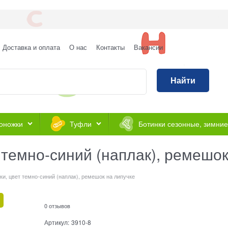
Доставка и оплата
О нас
Контакты
Вакансии
Найти
оножки
Туфли
Ботинки сезонные, зимние
 темно-синий (наплак), ремешок
ки, цвет темно-синий (наплак), ремешок на липучке
0 отзывов
Артикул:
3910-8