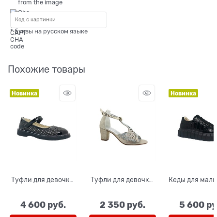
* буквы на русском языке
Похожие товары
Новинка
Новинка
Туфли для девочки,
Туфли для девочки,
Кеды для маль
цвет синий,
цвет золотистый
девочки, ц
перфорация,
(фигуры), с
черный, шну
4 600
 руб.
2 350
 руб.
5 600
 ру
ремешок на
открытым носом и
замок
липучке
перемычкой