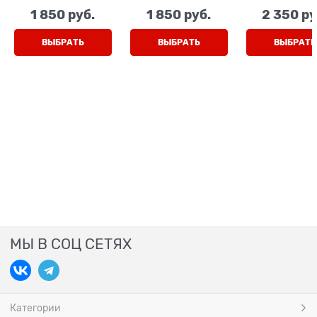
серый, с пайетками
пайетками на
перемычк
1 850
 руб.
1 850
 руб.
2 350
 ру
на каблуке
каблуке
ВЫБРАТЬ
ВЫБРАТЬ
ВЫБРАТЬ
МЫ В СОЦ СЕТЯХ
Категории