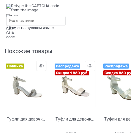
* буквы на русском языке
Похожие товары
Новинка
Распродажа
Распродажа
Скидка 1 860 руб.
Скидка 860 руб
Туфли для девочки,
Туфли для девочки,
Туфли для дев
цвет серебристый,
цвет белый, с
цвет молочн
с открытым носом
открытым носом
каблук с пайе