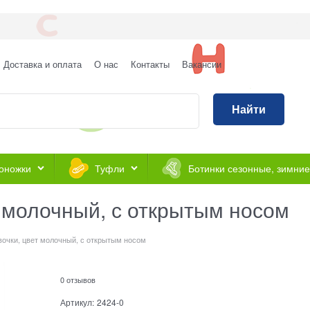
Доставка и оплата
О нас
Контакты
Вакансии
Найти
оножки
Туфли
Ботинки сезонные, зимние
т молочный, с открытым носом
вочки, цвет молочный, с открытым носом
0 отзывов
Артикул:
2424-0