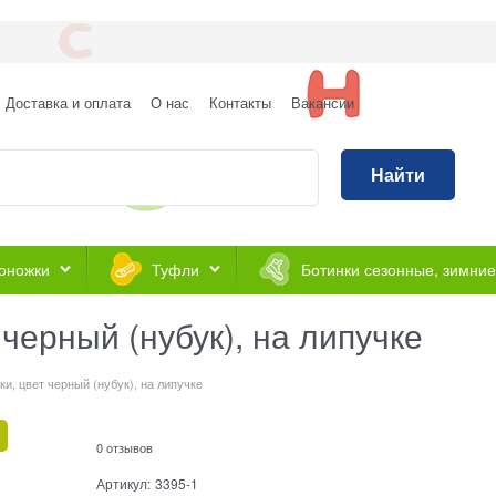
Доставка и оплата
О нас
Контакты
Вакансии
Найти
оножки
Туфли
Ботинки сезонные, зимние
черный (нубук), на липучке
и, цвет черный (нубук), на липучке
0 отзывов
Артикул:
3395-1