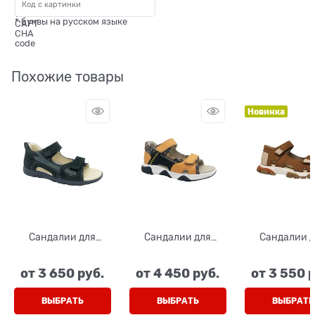
* буквы на русском языке
Похожие товары
Новинка
Сандалии для
Сандалии для
Сандалии 
мальчика, цвет
мальчика, цвет
мальчика, ц
черные, на
горчичный/черный,
коричневы
от
3 650
 руб.
от
4 450
 руб.
от
3 550
 
липучках
на липучках
бежевый, 
липучка
ВЫБРАТЬ
ВЫБРАТЬ
ВЫБРАТЬ