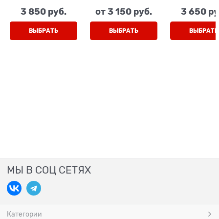
зеленый
серый (камуфляж),
коричневы
3 850
 руб.
от
3 150
 руб.
3 650
 ру
(камуфляж), на
липучки
открытые но
липучках
пятка, на лип
ВЫБРАТЬ
ВЫБРАТЬ
ВЫБРАТЬ
МЫ В СОЦ СЕТЯХ
Категории