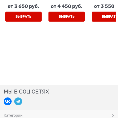
черные, на
синий/красный, на
коричневы
от
3 650
 руб.
от
4 450
 руб.
от
3 550
 
липучках
липучках
бежевый, 
липучка
ВЫБРАТЬ
ВЫБРАТЬ
ВЫБРАТЬ
МЫ В СОЦ СЕТЯХ
Категории