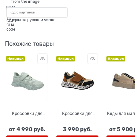
* буквы на русском языке
Похожие товары
Новинка
Новинка
Новинка
Кроссовки для
Кроссовки для
Кеды для маль
мальчика/девочки,
мальчика, цвет
цвет бежев
цвет белый,
бежевый/
черный, шну
от
4 990
 руб.
3 990
 руб.
от
5 900
 
шнурки/липучка
коричневый, на
молния
липучке