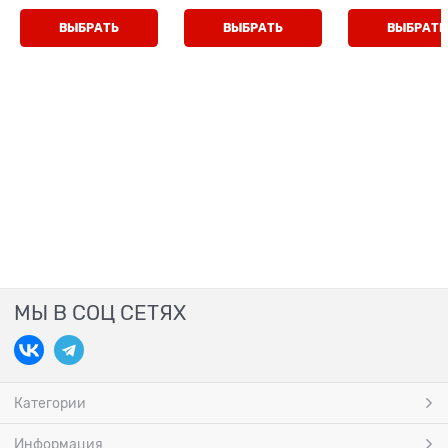
буквы), шнурки/
замок
липучке
замок
ВЫБРАТЬ
ВЫБРАТЬ
ВЫБРАТЬ
МЫ В СОЦ СЕТЯХ
Категории
Информация