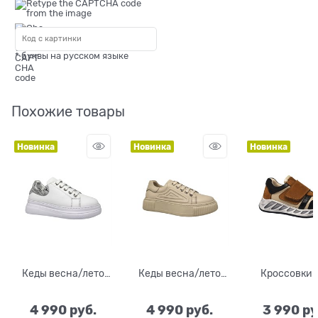
* буквы на русском языке
Похожие товары
Новинка
Новинка
Новинка
Кеды весна/лето
Кеды весна/лето
Кроссовки 
для девочки/
для девочки/
мальчика, ц
мальчика, цвет
мальчика, цвет
бежевый
4 990
 руб.
4 990
 руб.
3 990
 ру
белый (принт
бежевый, шнурки/
коричневый,