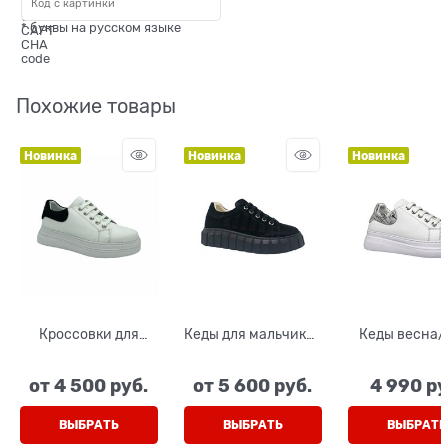
* буквы на русском языке
Похожие товары
Новинка
Новинка
Новинка
Кроссовки для
Кеды для мальчика/
Кеды весна/
девочки/мальчика,
девочки, цвет
для девочк
цвет белый,
черный, шнурки/
мальчика, ц
от
4 500
 руб.
от
5 600
 руб.
4 990
 ру
шнурки/молния
замок
белый (при
буквы), шну
замок
ВЫБРАТЬ
ВЫБРАТЬ
ВЫБРАТЬ