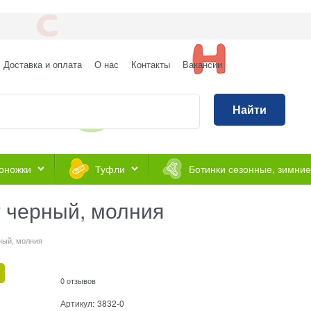
Доставка и оплата
О нас
Контакты
Вакансии
Найти
оножки
Туфли
Ботинки сезонные, зимние
т черный, молния
рный, молния
0 отзывов
Артикул:
3832-0