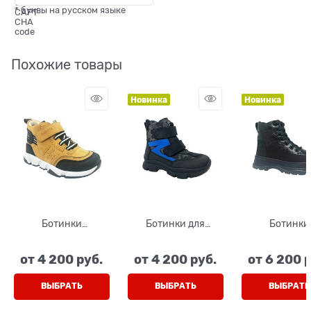
* буквы на русском языке
Похожие товары
Новинка
Новинка
Ботинки
Ботинки для
Ботинки
демисезонные,
мальчика, цвет
демисезонны
цвет песочный,
серый на липучках,
мальчика
от
4 200
 руб.
от
4 200
 руб.
от
6 200
 
шнурки/липучка
мембрана
подростка, 
черный, шну
молния
ВЫБРАТЬ
ВЫБРАТЬ
ВЫБРАТЬ