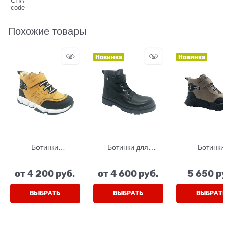
Похожие товары
Новинка
Новинка
Ботинки
Ботинки для
Ботинки
демисезонные, цвет
мальчика, цвет
демисезонные,
песочный, шнурки/
черный, липучка/
бежевый/чер
от
4 200
 руб.
от
4 600
 руб.
5 650
 ру
липучка
шнурки
шнурки/липу
ВЫБРАТЬ
ВЫБРАТЬ
ВЫБРАТЬ