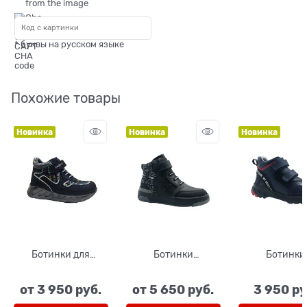
* буквы на русском языке
Похожие товары
Новинка
Новинка
Новинка
Ботинки для
Ботинки
Ботинки
девочки, цвет
демисезонные для
демисезонны
синий (принт
подростков, цвет
мальчика, ц
от
3 950
 руб.
от
5 650
 руб.
3 950
 ру
буквы), шнурки/
черный/серый,
темно-син
липучка
липучки/шнурки
черный, н