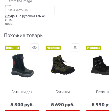
* буквы на русском языке
Похожие товары
Новинка
Новинка
Новинка
Ботинки для
Ботинки
Ботинки
мальчика, цвет
демисезонные для
демисезонны
черный, молния
мальчика, цвет
мальчика, ц
5 300
 руб.
5 690
 руб.
5 990
 ру
хаки/черный,
черный/серый
шнурки, липучка
липучка