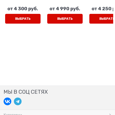
липучки
белый, липучки
оранжевы
липучки
от
4 300
 руб.
от
4 990
 руб.
от
4 250
 
ВЫБРАТЬ
ВЫБРАТЬ
ВЫБРАТЬ
МЫ В СОЦ СЕТЯХ