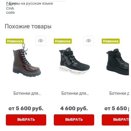
* буквы на русском языке
Похожие товары
Новинка
Новинка
Новинка
Ботинки для
Ботинки для
Ботинки д
девочки, цвет
девочки, цвет
девочки, ц
бордовый, на
черный, с принтом,
черный, н
от
5 600
 руб.
4 600
 руб.
от
5 650
 
молнии/шнурки
на липучке и
липучке/шн
шнурках
ВЫБРАТЬ
ВЫБРАТЬ
ВЫБРАТЬ