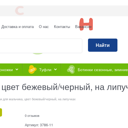
Доставка и оплата
О нас
Контакты
Вакансии
Найти
оножки
Туфли
Ботинки сезонные, зимние
 цвет бежевый/черный, на липу
и для мальчика, цвет бежевый/черный, на липучках
0 отзывов
Артикул:
3786-11