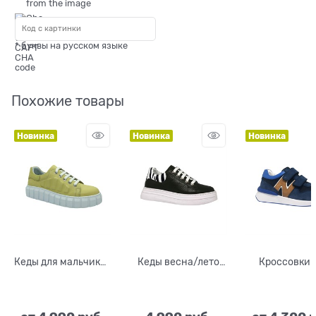
* буквы на русском языке
Похожие товары
Новинка
Новинка
Новинка
Кеды для мальчика/
Кеды весна/лето
Кроссовки 
девочки, цвет
для мальчика/
мальчика, ц
желтый, шнурки/
девочки, цвет
синий/оранж
замок
черный, шнурки/
липучки
замок