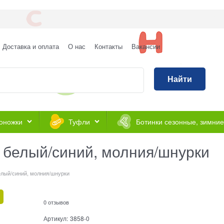
Доставка и оплата
О нас
Контакты
Вакансии
Найти
оножки
Туфли
Ботинки сезонные, зимние
т белый/синий, молния/шнурки
елый/синий, молния/шнурки
0 отзывов
Артикул:
3858-0