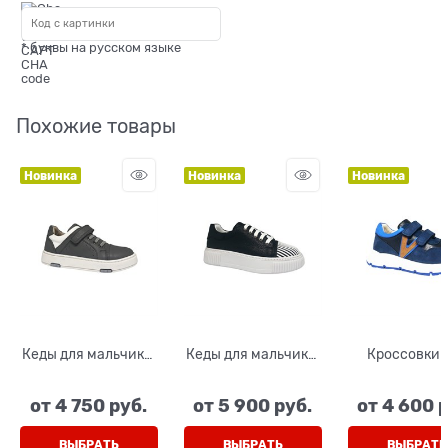
* буквы на русском языке
Похожие товары
Новинка
Новинка
Новинка
Кеды для мальчика,
Кеды для мальчика,
Кроссовки 
цвет серый/белый
цвет черный/
мальчика, ц
(натуральная кожа),
белый, шнурки-
синий/голуб
от
4 750
 руб.
от
5 900
 руб.
от
4 600
 
шнурки/липучка
молния
липучки
ВЫБРАТЬ
ВЫБРАТЬ
ВЫБРАТЬ