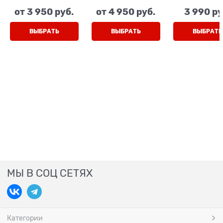
синий/черный,
девочки, цвет
бежевый
от
3 950
 руб.
от
4 950
 руб.
3 990
 ру
шнурки/липучка
черный/
коричневый,
персиковый
липучке
(принт), липучки
ВЫБРАТЬ
ВЫБРАТЬ
ВЫБРАТЬ
МЫ В СОЦ СЕТЯХ
Категории